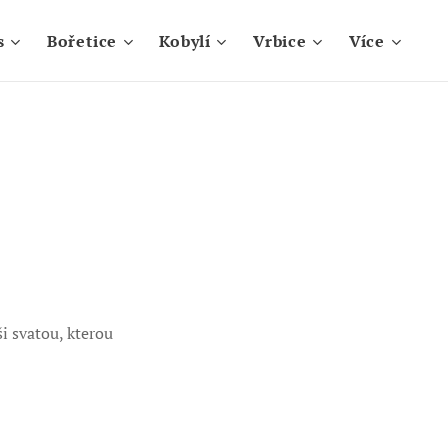
s
Bořetice
Kobylí
Vrbice
Více
i svatou, kterou