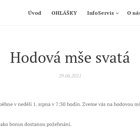
Úvod
OHLÁŠKY
InfoServis
O ná
Hodová mše svatá
29.06.2021
ěhne v neděli 1. srpna v 7:30 hodin. Zveme vás na hodovou mš
.
a jako bonus dostanou požehnání.