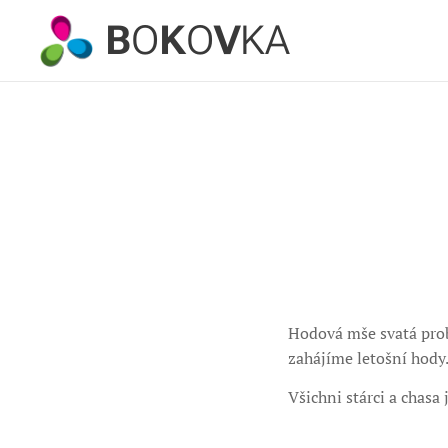
B
O
K
O
V
KA
Hodová mše svatá prob
zahájíme letošní hody
Všichni stárci a chas