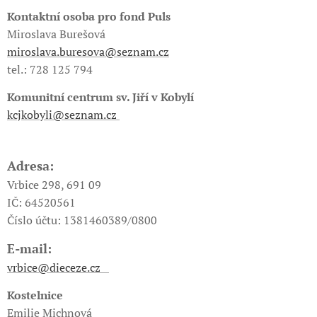
Kontaktní osoba pro fond Puls
Miroslava Burešová
miroslava.buresova@seznam.cz
tel.: 728 125 794
Komunitní centrum sv. Jiří v Kobylí
kcjkobyli@seznam.cz
Adresa
:
Vrbice 298, 691 09
IČ: 64520561
Číslo účtu: 1381460389/0800
E-mail
:
vrbice@dieceze.cz
Kostelnice
Emilie Michnová