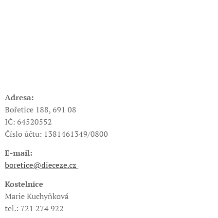
Adresa:
Bořetice 188, 691 08
IČ: 64520552
Číslo účtu: 1381461349/0800
E-mail:
boretice@dieceze.cz
Kostelnice
Marie Kuchyňková
tel.: 721 274 922