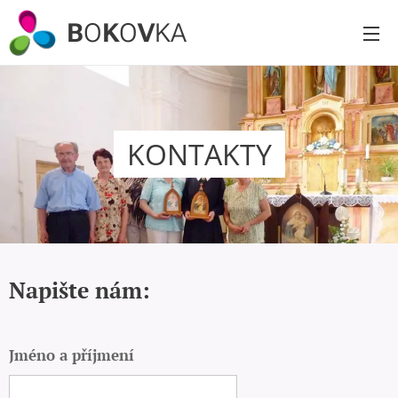
B
O
K
O
V
KA
KONTAKTY
Napište nám:
Jméno a příjmení