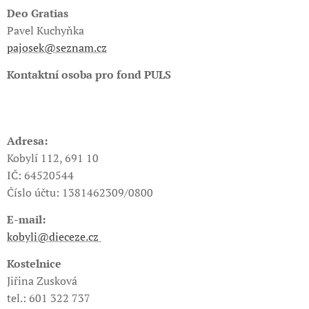
Deo Gratias
Pavel Kuchyňka
pajosek@seznam.cz
Kontaktní osoba pro fond PULS
Adresa:
Kobylí 112, 691 10
IČ: 64520544
Číslo účtu: 1381462309/0800
E-mail:
kobyli@dieceze.cz
Kostelnice
Jiřina Zusková
tel.: 601 322 737