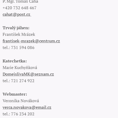
P. Mgr. Tomáš Caha
+420 732 648 467
cahat@post.cz
Trvalý jáhen:
František Mrázek
frantisek-mrazek@centrum.cz
tel.: 731 594 086
Katechetka:
Marie Kuchyňková
DomejslivaMK@seznam.cz
tel.: 721 274 922
Webmaster:
Veronika Nováková
verca.novakova@email.cz
tel.: 776 234 202