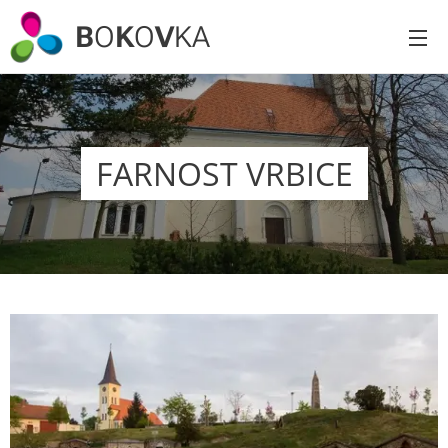
B
O
K
O
V
KA
FARNOST VRBICE