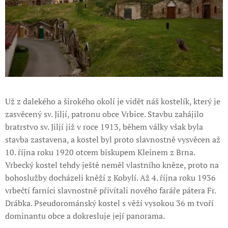
Už z dalekého a širokého okolí je vidět náš kostelík, který je
zasvěcený sv. Jiljí, patronu obce Vrbice. Stavbu zahájilo
bratrstvo sv. Jiljí již v roce 1913, během války však byla
stavba zastavena, a kostel byl proto slavnostně vysvěcen až
10. října roku 1920 otcem biskupem Kleinem z Brna.
Vrbecký kostel tehdy ještě neměl vlastního kněze, proto na
bohoslužby docházeli kněží z Kobylí. Až 4. října roku 1936
vrbečtí farníci slavnostně přivítali nového faráře pátera Fr.
Drábka. Pseudorománský kostel s věží vysokou 36 m tvoří
dominantu obce a dokresluje její panorama.