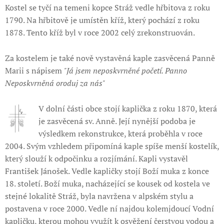
Kostel se tyčí na temeni kopce Stráž vedle hřbitova z roku
1790. Na hřbitově je umístěn kříž, který pochází z roku
1878. Tento kříž byl v roce 2002 celý zrekonstruován.
Za kostelem je také nově vystavěná kaple zasvěcená Panně
Marii s nápisem
"Já jsem neposkvrněné početí. Panno
Neposkvrněná oroduj za nás"
V dolní části obce stojí kaplička z roku 1870, která
je zasvěcená sv. Anně. Její nynější podoba je
výsledkem rekonstrukce, která proběhla v roce
2004. Svým vzhledem připomíná kaple spíše menší kostelík,
který slouží k odpočinku a rozjímání. Kapli vystavěl
František Jánošek. Vedle kapličky stojí Boží muka z konce
18. století. Boží muka, nacházející se kousek od kostela ve
stejné lokalitě Stráž, byla navržena v alpském stylu a
postavena v roce 2000. Vedle ní najdou kolemjdoucí Vodní
kapličku, kterou mohou využít k osvěžení čerstvou vodou a