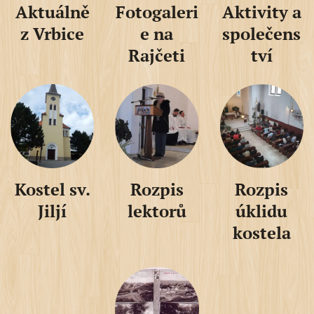
Aktuálně
Fotogaleri
Aktivity a
z Vrbice
e na
společens
Rajčeti
tví
Kostel sv.
Rozpis
Rozpis
Jiljí
lektorů
úklidu
kostela