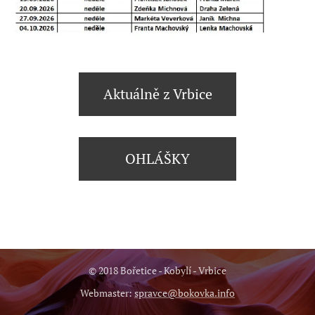
Aktuálně z Vrbice
OHLÁŠKY
© 2018 Bořetice - Kobylí - Vrbice
Webmaster:
spravce@bokovka.info