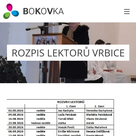
B
O
K
O
V
KA
ROZPIS LEKTORŮ VRBICE