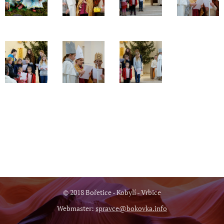
© 2018 Bořetice - Kobylí - Vrbice
Webmaster:
spravce@bokovka.info