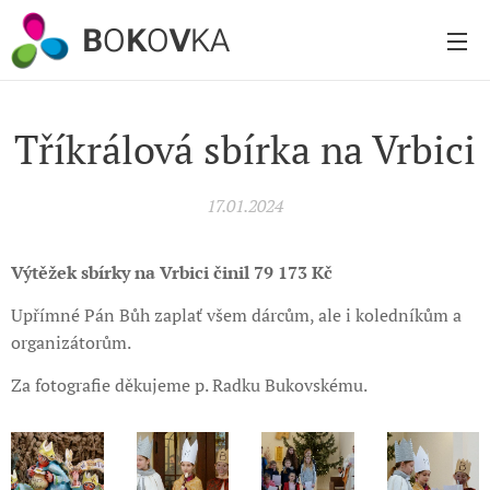
B
O
K
O
V
KA
Tříkrálová sbírka na Vrbici
17.01.2024
Výtěžek sbírky na Vrbici činil 79 173 Kč
Upřímné Pán Bůh zaplať všem dárcům, ale i koledníkům a
organizátorům.
Za fotografie děkujeme p. Radku Bukovskému.