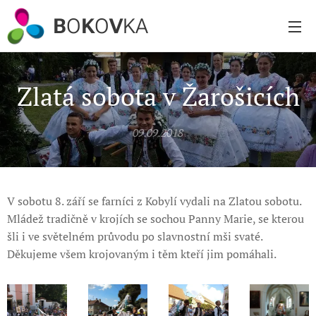
B
O
K
O
V
KA
Zlatá sobota v Žarošicích
09.09.2018
V sobotu 8. září se farníci z Kobylí vydali na Zlatou sobotu.
Mládež tradičně v krojích se sochou Panny Marie, se kterou
šli i ve světelném průvodu po slavnostní mši svaté.
Děkujeme všem krojovaným i těm kteří jim pomáhali.