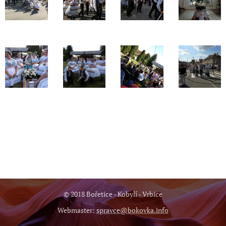
© 2018 Bořetice - Kobylí - Vrbice
Webmaster:
spravce@bokovka.info