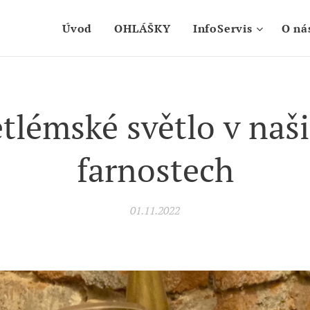
Úvod
OHLÁŠKY
InfoServis
O ná
tlémské světlo v naš
farnostech
01.11.2022