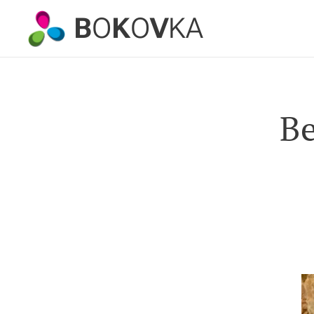
B
O
K
O
V
KA
Be