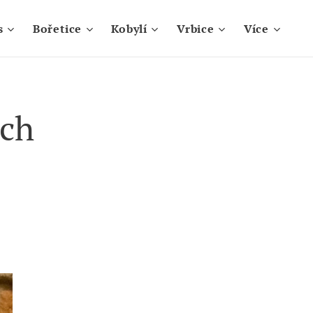
s
Bořetice
Kobylí
Vrbice
Více
ich