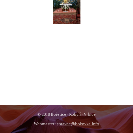
© 2018 Bořetice - Kobylí - Vrbice
Webmaster:
spravce@bokovka.info