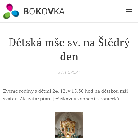
B
O
K
O
V
KA
Dětská mše sv. na Štědrý
den
21.12.2021
Zveme rodiny s dětmi 24. 12. v 15.30 hod na dětskou mši
svatou. Aktivita: přání Ježíškovi a zdobení stromečků.