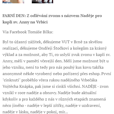
FARNÍ DEN: Z odlévání zvonu s názvem Naděje pro
kapli sv. Anny na Vrbici
Via Facebook Tomáše Bílka:
Byl to úžasný zážitek, děkujeme VUT v Brně za skvělou
realizaci, děkujeme Ondřeji Štočkovi a kolegům za krásný
výklad a za možnost, aby Ti, co uslyší zvuk zvonu v kapli sv.
Anny, měli v paměti včerejší den. Měli jsme možnost být u
jeho vzniku, není to tedy pro nás pouhý kus kovu takřka
anonymně někde vyrobený nebo pořízený přes eshop. První
"cinknutí" proběhlo včera rukou nadějného Vrbečáka
Vojtěcha Knápka, pak jsme si cinkli všichni. NADĚJE - zvon
vznikl v roce naděje a obnovy. Naděje bude aktuální
kdykoliv a pro každého z nás v různých etapách znamená
něco jiného - naděje v lepší zítřky, naděje v uzdravení,
naděje v lásku, naděje v pokoj, mír...