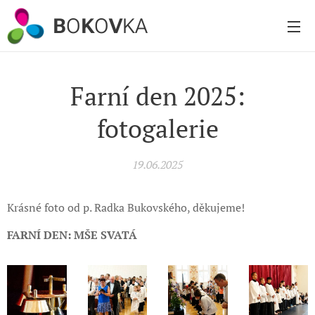
B
O
K
O
V
KA
Farní den 2025:
fotogalerie
19.06.2025
Krásné foto od p. Radka Bukovského, děkujeme!
FARNÍ DEN: MŠE SVATÁ