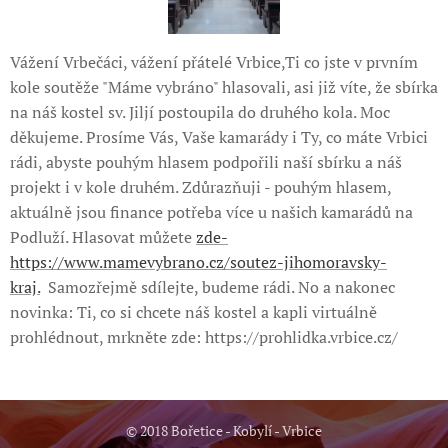
Vážení Vrbečáci, vážení přátelé Vrbice,Ti co jste v prvním
kole soutěže "Máme vybráno" hlasovali, asi již víte, že sbírka
na náš kostel sv. Jiljí postoupila do druhého kola. Moc
děkujeme. Prosíme Vás, Vaše kamarády i Ty, co máte Vrbici
rádi, abyste pouhým hlasem podpořili naší sbírku a náš
projekt i v kole druhém. Zdůrazňuji - pouhým hlasem,
aktuálně jsou finance potřeba více u našich kamarádů na
Podluží. Hlasovat můžete
zde-
https://www.mamevybrano.cz/soutez-jihomoravsky-
kraj.
Samozřejmě sdílejte, budeme rádi. No a nakonec
novinka: Ti, co si chcete náš kostel a kapli virtuálně
prohlédnout, mrkněte zde: https://prohlidka.vrbice.cz/
© 2018 Bořetice - Kobylí - Vrbice