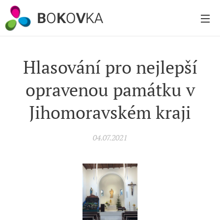
B
O
K
O
V
KA
Hlasování pro nejlepší
opravenou památku v
Jihomoravském kraji
04.07.2021