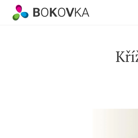
B
O
K
O
V
KA
Kří