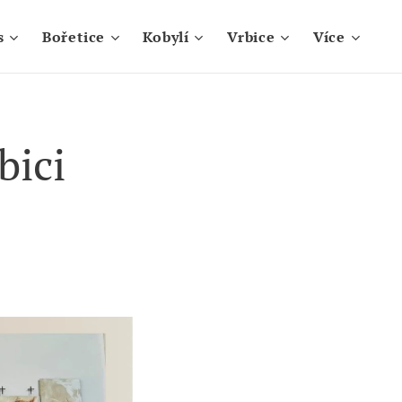
s
Bořetice
Kobylí
Vrbice
Více
bici