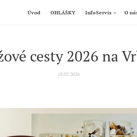
Úvod
OHLÁŠKY
InfoServis
O ná
žové cesty 2026 na Vr
18.02.2026