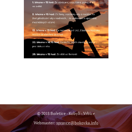
© 2018 Bořetice - Kobylí - Vrbice
Webmaster:
spravce@bokovka.info