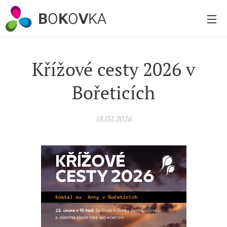
B
O
K
O
V
KA
Křížové cesty 2026 v
Bořeticích
18.02.2026