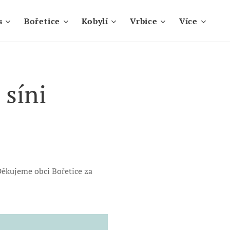
s
Bořetice
Kobylí
Vrbice
Více
 síni
 Děkujeme obci Bořetice za