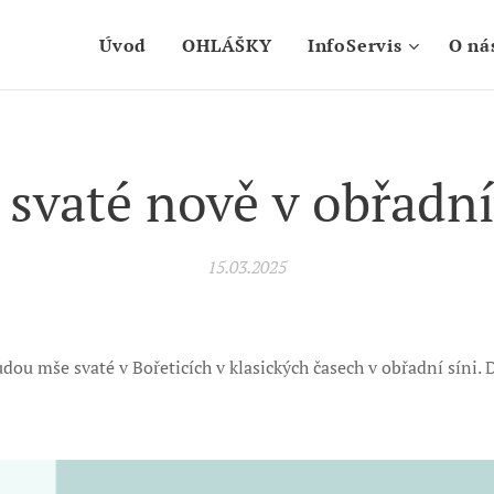
Úvod
OHLÁŠKY
InfoServis
O ná
svaté nově v obřadní
15.03.2025
dou mše svaté v Bořeticích v klasických časech v obřadní síni.