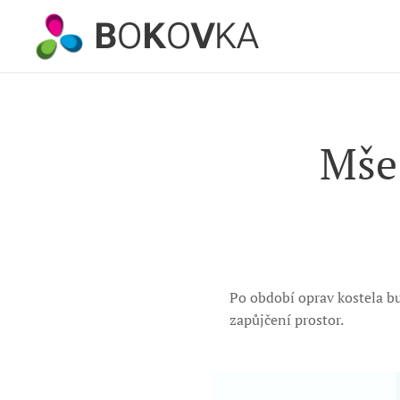
B
O
K
O
V
KA
Mše 
Po období oprav kostela bu
zapůjčení prostor.