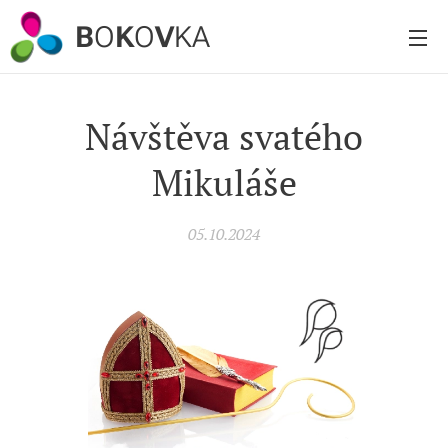
B
O
K
O
V
KA
Návštěva svatého
Mikuláše
05.10.2024