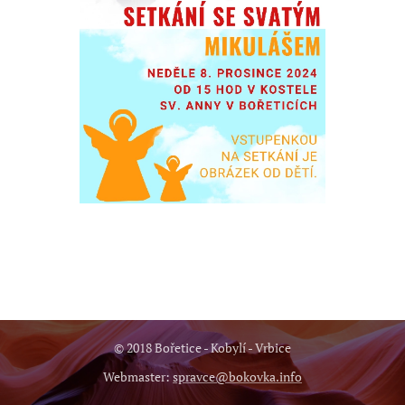
© 2018 Bořetice - Kobylí - Vrbice
Webmaster:
spravce@bokovka.info