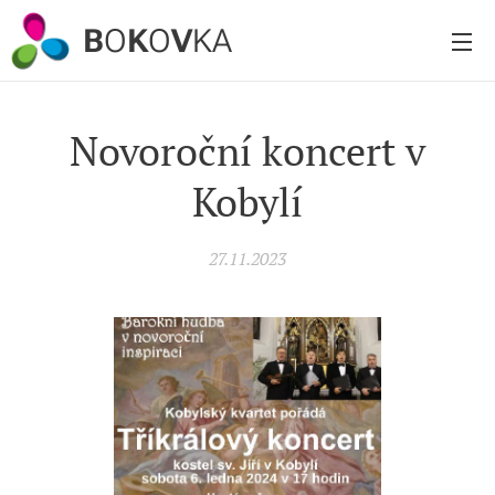
B
O
K
O
V
KA
Novoroční koncert v
Kobylí
27.11.2023