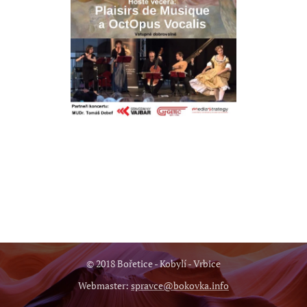
© 2018 Bořetice - Kobylí - Vrbice
Webmaster:
spravce@bokovka.info