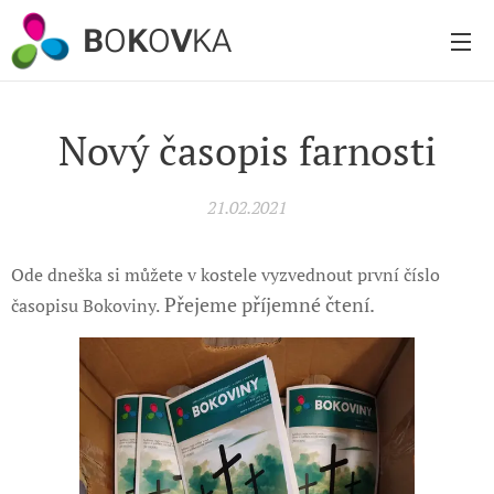
B
O
K
O
V
KA
Nový časopis farnosti
21.02.2021
Ode dneška si můžete v kostele vyzvednout první číslo
Přejeme příjemné čtení.
časopisu Bokoviny.