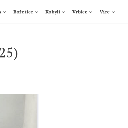
s
Bořetice
Kobylí
Vrbice
Více
25)