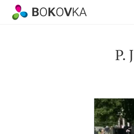
B
O
K
O
V
KA
P.