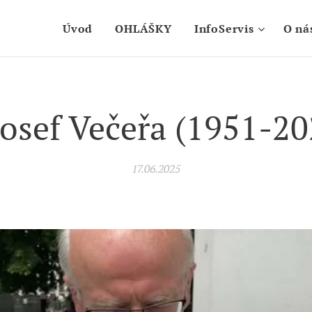
Úvod
OHLÁŠKY
InfoServis
O ná
 Josef Večeřa (1951-20
17.06.2025