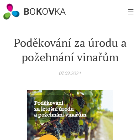
B
O
K
O
V
KA
Poděkování za úrodu a
požehnání vinařům
07.09.2024