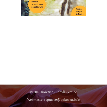
© 2018 Bořetice - Kobylí - Vrbice
Webmaster:
spravce@bokovka.info