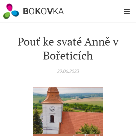
B
O
K
O
V
KA
Pouť ke svaté Anně v
Bořeticích
29.06.2023