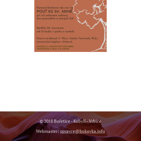
© 2018 Bořetice - Kobylí - Vrbice
Webmaster:
spravce@bokovka.info