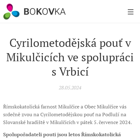
B
O
K
O
V
KA
Cyrilometodějská pouť v
Mikulčicích ve spolupráci
s Vrbicí
28.05.2024
Římskokatolická farnost Mikulčice a Obec Mikulčice vás
srdečně zvou na Cyrilometodějskou pouť na Podluží na
Slovanské hradiště v Mikulčicích v pátek 5. července 2024.
Spolupořadateli pouti jsou letos Římskokatolická