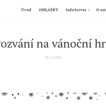
Úvod
OHLÁŠKY
InfoServis
O ná
ozvání na vánoční h
20.11.2024