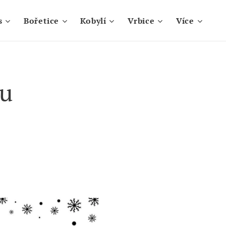
s
Bořetice
Kobylí
Vrbice
Více
ru