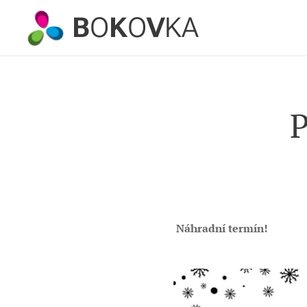
B
O
K
O
V
KA
P
Náhradní termín!