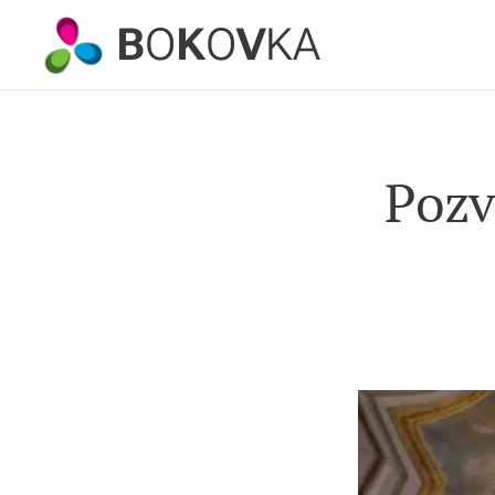
B
O
K
O
V
KA
Pozv