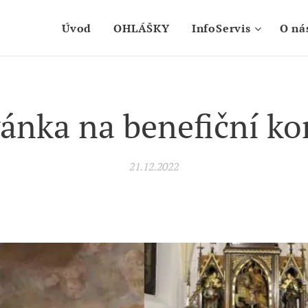
Úvod
OHLÁŠKY
InfoServis
O ná
ánka na benefiční ko
21.12.2022