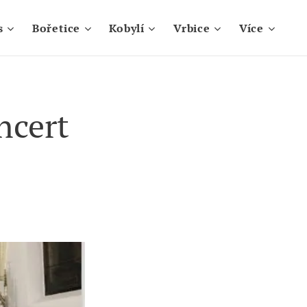
s
Bořetice
Kobylí
Vrbice
Více
ncert