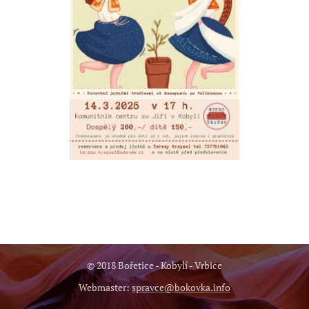
© 2018 Bořetice - Kobylí - Vrbice
Webmaster:
spravce@bokovka.info