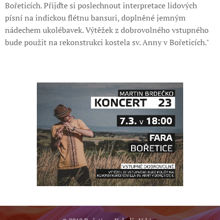
Bořeticích. Přijďte si poslechnout interpretace lidových
písní na indickou flétnu bansuri, doplněné jemným
nádechem ukolébavek. Výtěžek z dobrovolného vstupného
bude použit na rekonstrukci kostela sv. Anny v Bořeticích."