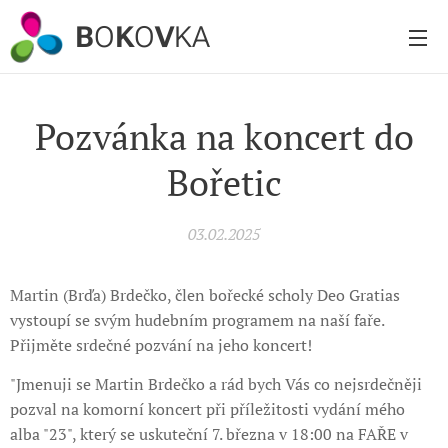
B
O
K
O
V
KA
Pozvánka na koncert do
Bořetic
03.02.2025
Martin (Brďa) Brdečko, člen bořecké scholy Deo Gratias
vystoupí se svým hudebním programem na naší faře.
Přijměte srdečné pozvání na jeho koncert!
"Jmenuji se Martin Brdečko a rád bych Vás co nejsrdečněji
pozval na komorní koncert při příležitosti vydání mého
alba "23", který se uskuteční 7. března v 18:00 na FAŘE v