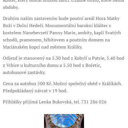
Kostel, který dostal druhou šanci. Úžasné místo, které nemá
obdoby.
Druhým naším zastavením bude poutní areál Hora Matky
Boží v Dolní Hedeči. Monumentální barokní klášter s
kostelem Nanebevzetí Panny Marie, ambity, kaplí Svatých
schodů, pramenem, hřbitovem a poutním domem na
Mariánském kopci nad městem Králíky.
Odjezd je stanovený na 5.30 hod z Kobylí u Patrie, 5.40 hod
z Vrbice u kulturního domu a 5.50 hod z Bořetic,
autobusové zastávky.
Cena za autobus 500 Kč. Možný společný oběd v Králíkách.
Předpokládaný návrat v 19 hod.
Přihlášky přijímá Lenka Bukovská, tel. 731 286 026