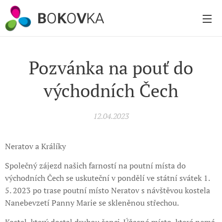
B
O
K
O
V
KA
Pozvánka na pouť do
východních Čech
12.04.2023
Neratov a Králíky
Společný zájezd našich farností na poutní místa do
východních Čech se uskuteční v pondělí ve státní svátek 1.
5. 2023 po trase poutní místo Neratov s návštěvou kostela
Nanebevzetí Panny Marie se skleněnou střechou.