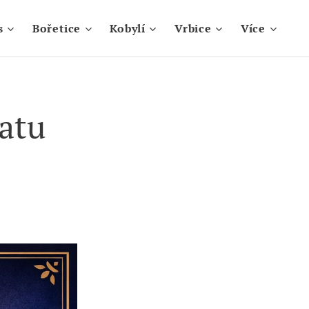
s
Bořetice
Kobylí
Vrbice
Více
atu