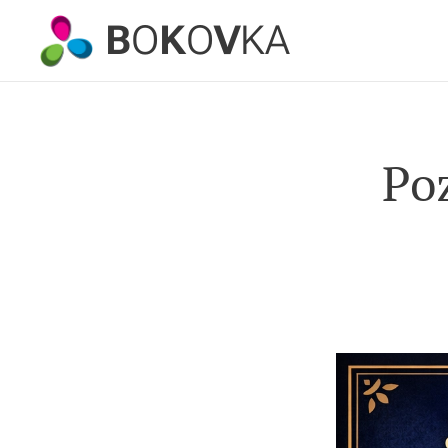
B
O
K
O
V
KA
Po