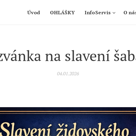
Úvod
OHLÁŠKY
InfoServis
O ná
zvánka na slavení šab
04.01.2026