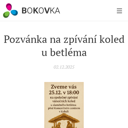
B
O
K
O
V
KA
Pozvánka na zpívání koled
u betléma
02.12.2025