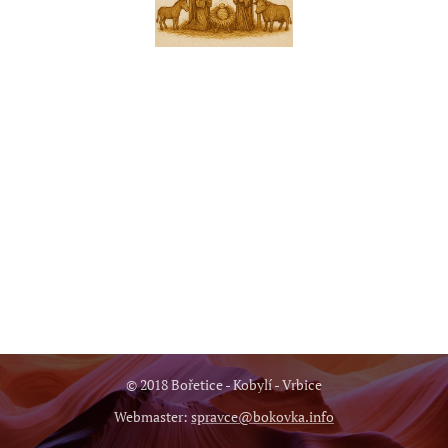
© 2018 Bořetice - Kobylí - Vrbice
Webmaster:
spravce@bokovka.info