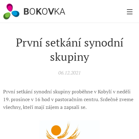
B
O
K
O
V
KA
První setkání synodní
skupiny
06.12.2021
První setkání synodní skupiny proběhne v Kobylí v neděli
19. prosince v 16 hod v pastoračním centru. Srdečně zveme
všechny, kteří mají zájem a zapsali se.