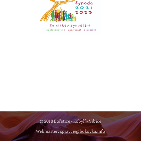
© 2018 Bořetice - Kobylí - Vrbice
Webmaster:
spravce@bokovka.info