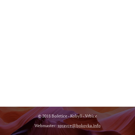
© 2018 Bořetice - Kobylí - Vrbice
Webmaster:
spravce@bokovka.info