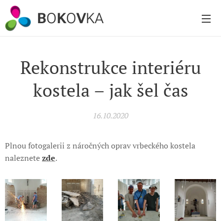
B
O
K
O
V
KA
Rekonstrukce interiéru
kostela – jak šel čas
16.10.2020
Plnou fotogalerii z náročných oprav vrbeckého kostela
naleznete
zde
.