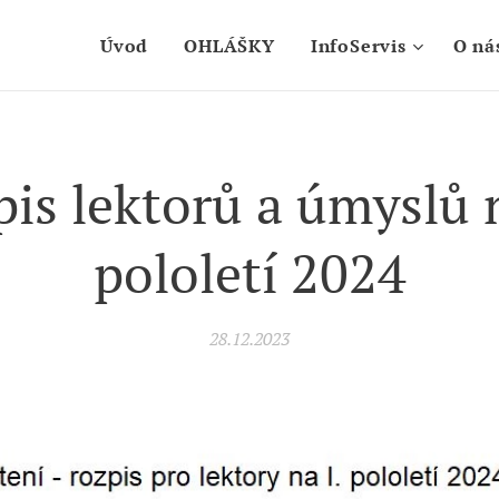
Úvod
OHLÁŠKY
InfoServis
O ná
is lektorů a úmyslů 
pololetí 2024
28.12.2023