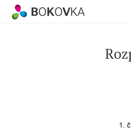
B
O
K
O
V
KA
Rozp