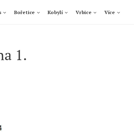
s
Bořetice
Kobylí
Vrbice
Více
na 1.