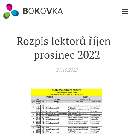
B
O
K
O
V
KA
Rozpis lektorů říjen–
prosinec 2022
21.10.2022