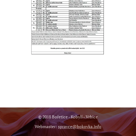
© 2018 Bořetice - Kobylí - Vrbice
Webmaster:
spravce@bokovka.info