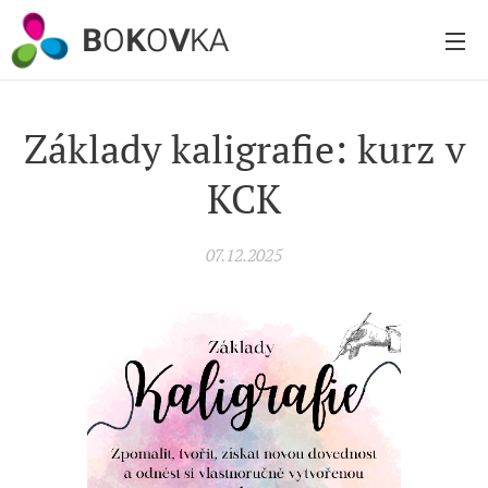
B
O
K
O
V
KA
Základy kaligrafie: kurz v
KCK
07.12.2025