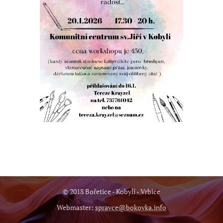
© 2018 Bořetice - Kobylí - Vrbice
Webmaster:
spravce@bokovka.info