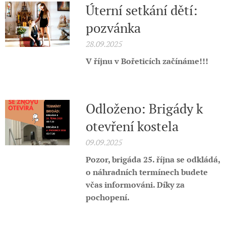
Úterní setkání dětí:
pozvánka
28.09.2025
V říjnu v Bořeticích začínáme!!!
Odloženo: Brigády k
otevření kostela
09.09.2025
Pozor, brigáda 25. října se odkládá,
o náhradních termínech budete
včas informováni. Díky za
pochopení.