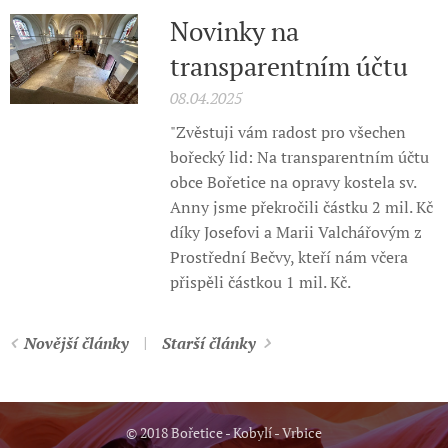
Novinky na
transparentním účtu
08.04.2025
"Zvěstuji vám radost pro všechen
bořecký lid: Na transparentním účtu
obce Bořetice na opravy kostela sv.
Anny jsme překročili částku 2 mil. Kč
díky Josefovi a Marii Valchářovým z
Prostřední Bečvy, kteří nám včera
přispěli částkou 1 mil. Kč.
Novější články
Starší články
© 2018 Bořetice - Kobylí - Vrbice