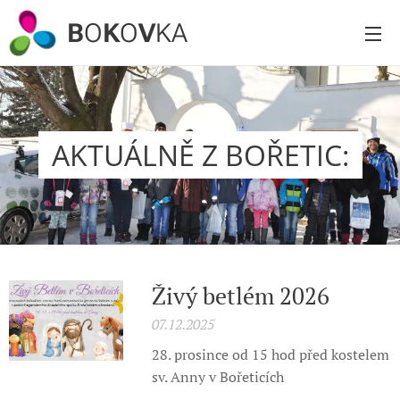
B
O
K
O
V
KA
AKTUÁLNĚ Z BOŘETIC:
Živý betlém 2026
07.12.2025
28. prosince od 15 hod před kostelem
sv. Anny v Bořeticích