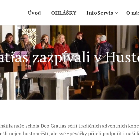
Úvod
OHLÁŠKY
InfoServis
O ná
tias zazpívali v Hus
03.12.2018
ahájila naše schola Deo Gratias sérii tradičních adventních kon
sešli nejen hustopečští, ale své zpěváčky přijeli podpořit i naši f