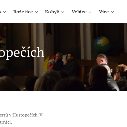
s
Bořetice
Kobylí
Vrbice
Více
topečích
certů v Hustopečích. V
arníci.