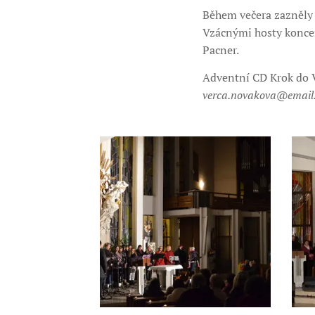
Během večera zazněly 
Vzácnými hosty koncer
Pacner.
Adventní CD Krok do Vá
verca.novakova@email.