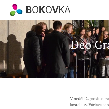
B
O
K
O
V
KA
Deo Gra
V neděli 2. prosince z
kostele sv. Václava se 